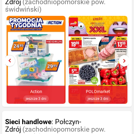
Zdrój
(zachodniopomorskie pow.
świdwiński)
Action
POLOmarket
jeszcze 3 dni
jeszcze 3 dni
Sieci handlowe
: Połczyn-
Zdrój
(zachodniopomorskie pow.