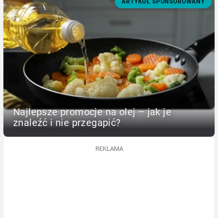
ARTYKUŁ SPONSOROWANY
Najlepsze promocje na olej – jak je
znaleźć i nie przegapić?
REKLAMA