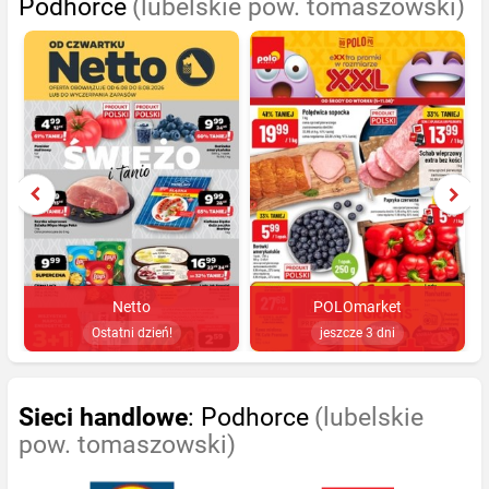
Podhorce
(lubelskie pow. tomaszowski)
Netto
POLOmarket
Ostatni dzień!
jeszcze 3 dni
Sieci handlowe
: Podhorce
(lubelskie
pow. tomaszowski)