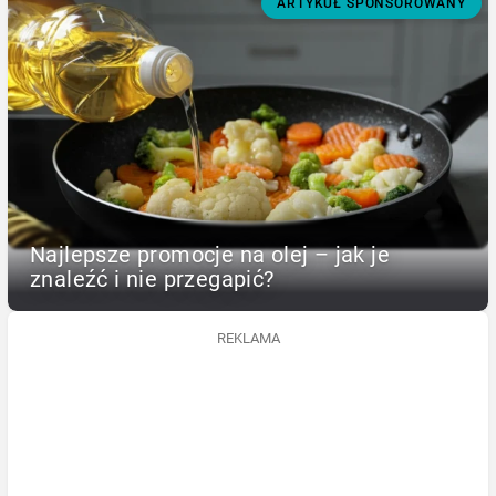
ARTYKUŁ SPONSOROWANY
Najlepsze promocje na olej – jak je
znaleźć i nie przegapić?
REKLAMA