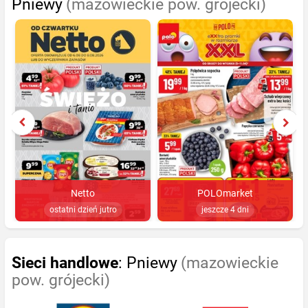
Pniewy
(mazowieckie pow. grójecki)
Netto
POLOmarket
ostatni dzień jutro
jeszcze 4 dni
Sieci handlowe
: Pniewy
(mazowieckie
pow. grójecki)