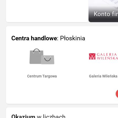
Konto fi
Centra handlowe
: Płoskinia
Centrum Targowa
Galeria Wileńska
Okazjum
w liczbach