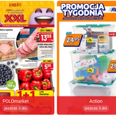
POLOmarket
Action
jeszcze 3 dni
jeszcze 3 dni