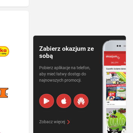
Zabierz okazjum ze
sobą
Pobierz aplikacje na telefon,
aby mieć łatwy dostęp do
najnowszych promocji.
Zobacz więcej