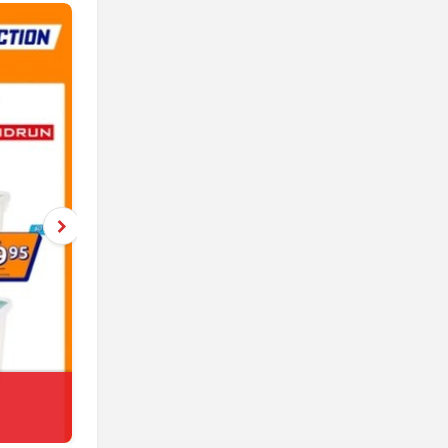
Netto
jeszcze 4 dni