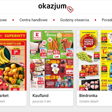
lowe
Centra handlowe
Godziny otwarcia
Porad
rket
Kaufland
Biedronka
ień!
jeszcze 3 dni
Ostatni dzień!