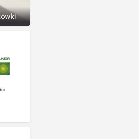
zówki
ior