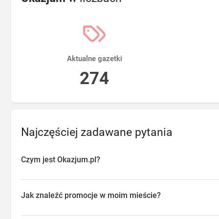
Aktualne gazetki
274
Najczęściej zadawane pytania
Czym jest Okazjum.pl?
Okazjum.pl to platforma agregująca promocje, gazetki i oferty sp
przeglądać aktualne promocje w sklepach w Twojej okolicy, oszc
Jak znaleźć promocje w moim mieście?
o najlepsze dostępne okazje.