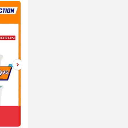
Netto
jeszcze 5 dni