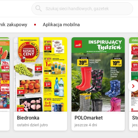
nik zakupowy
Aplikacja mobilna
POLOmarket
Stokrotka Supermarket
Bi
jeszcze 4 dni
jeszcze 5 dni
ost