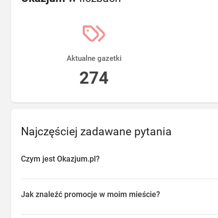
Aktualne gazetki
274
Najczęściej zadawane pytania
Czym jest Okazjum.pl?
Okazjum.pl to platforma agregująca promocje, gazetki i oferty sp
przeglądać aktualne promocje w sklepach w Twojej okolicy, oszc
Jak znaleźć promocje w moim mieście?
o najlepsze dostępne okazje.