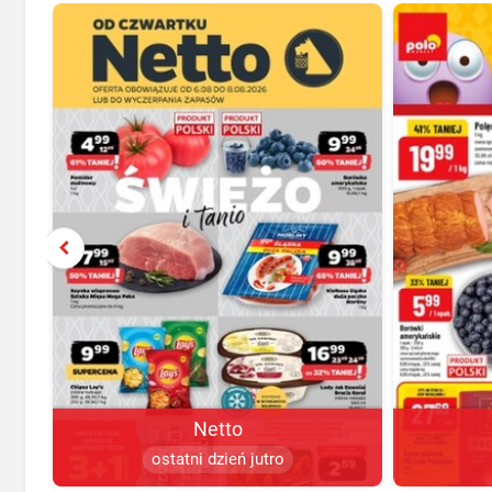
Netto
ostatni dzień jutro