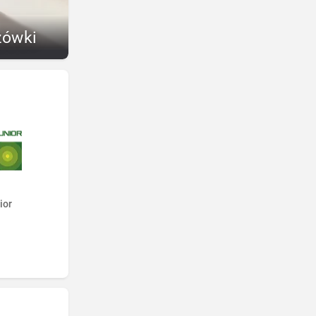
zówki
ior