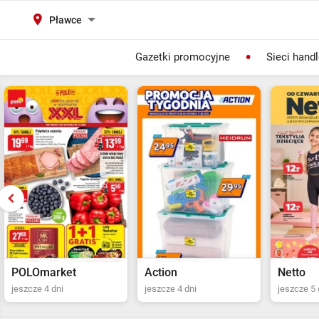
Pławce
Gazetki promocyjne
Sieci hand
Action
Netto
POLOma
jeszcze 4 dni
jeszcze 5 dni
ostatni dz