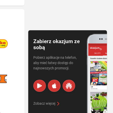
Zabierz okazjum ze
sobą
Pobierz aplikacje na telefon,
aby mieć łatwy dostęp do
najnowszych promocji.
Zobacz więcej