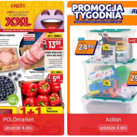
POLOmarket
Action
jeszcze 4 dni
jeszcze 4 dni