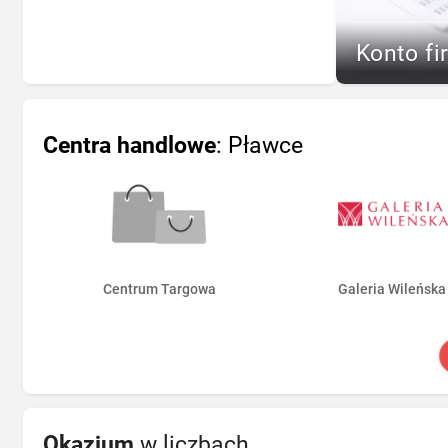
Konto fi
Centra handlowe
: Pławce
Centrum Targowa
Galeria Wileńska
Okazjum
w liczbach