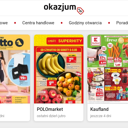
lowe
Centra handlowe
Godziny otwarcia
Porad
rket
Kaufland
Biedronka
ień jutro
jeszcze 4 dni
ostatni dzień jutro