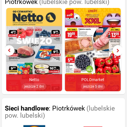
Piotrkówek
(lubelskie pow. lubelski)
Netto
POLOmarket
jeszcze 2 dni
jeszcze 5 dni
Sieci handlowe
: Piotrkówek
(lubelskie
pow. lubelski)