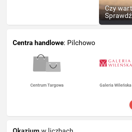
Czy war
Sprawdź
Centra handlowe
: Pilchowo
Centrum Targowa
Galeria Wileńska
Okazjum
w liczbach