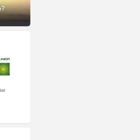
e?
ior