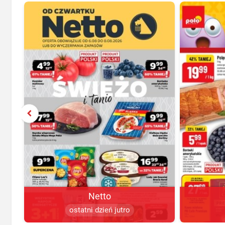
Netto
ostatni dzień jutro