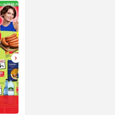
y
Netto
jeszcze 5 dni