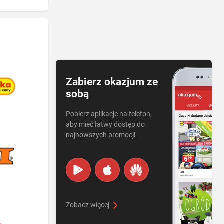
Zabierz okazjum ze
sobą
Pobierz aplikacje na telefon,
aby mieć łatwy dostęp do
najnowszych promocji.
Zobacz więcej