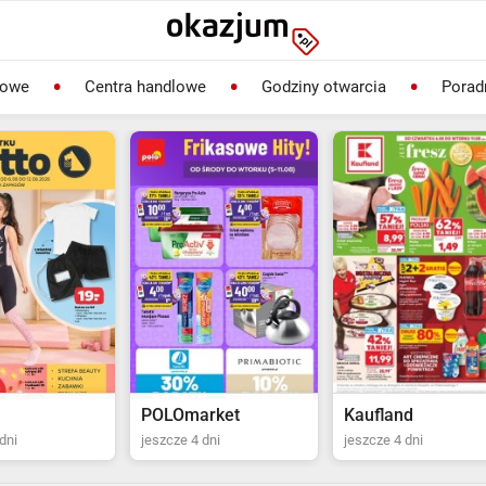
lowe
Centra handlowe
Godziny otwarcia
Porad
rket
Kaufland
Biedronka
dni
jeszcze 4 dni
ostatni dzień jutro