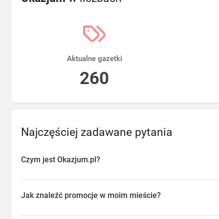
Aktualne gazetki
260
Najczęściej zadawane pytania
Czym jest Okazjum.pl?
Okazjum.pl to platforma agregująca promocje, gazetki i oferty sp
przeglądać aktualne promocje w sklepach w Twojej okolicy, oszc
Jak znaleźć promocje w moim mieście?
o najlepsze dostępne okazje.