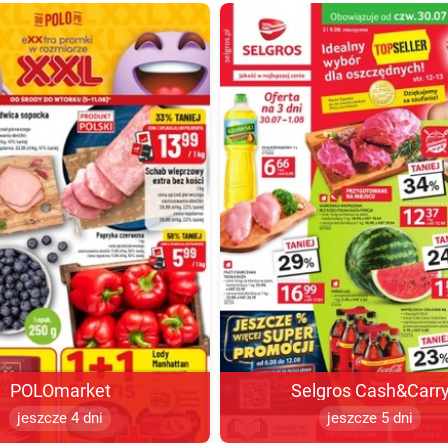
POLOmarket
Selgros Cash&Carr
jeszcze 4 dni
jeszcze 5 dni