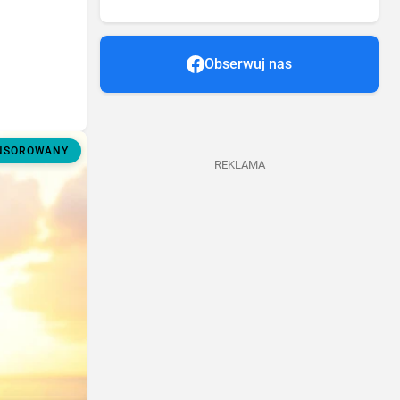
Obserwuj nas
ONSOROWANY
REKLAMA