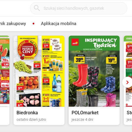
nik zakupowy
Aplikacja mobilna
POLOmarket
Stokrotka Supermarket
P
jeszcze 4 dni
jeszcze 5 dni
ost