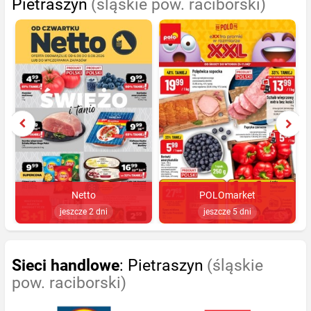
Pietraszyn
(śląskie pow. raciborski)
Netto
POLOmarket
jeszcze 2 dni
jeszcze 5 dni
Sieci handlowe
: Pietraszyn
(śląskie
pow. raciborski)