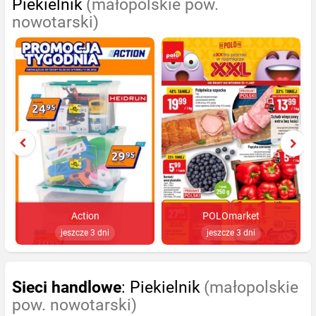
Piekielnik
(małopolskie pow.
nowotarski)
Action
POLOmarket
jeszcze 3 dni
jeszcze 3 dni
Sieci handlowe
: Piekielnik
(małopolskie
pow. nowotarski)