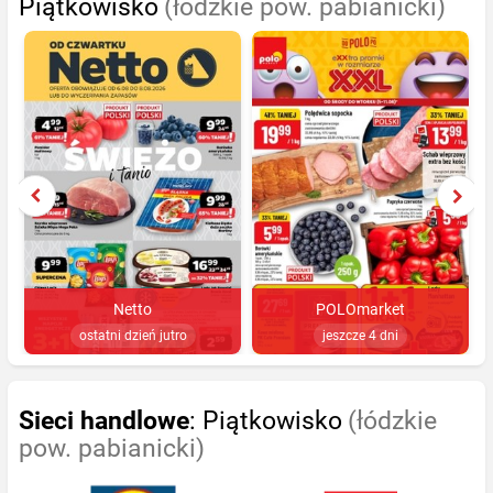
Piątkowisko
(łódzkie pow. pabianicki)
Netto
POLOmarket
ostatni dzień jutro
jeszcze 4 dni
Sieci handlowe
: Piątkowisko
(łódzkie
pow. pabianicki)