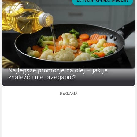
ARTYKUŁ SPONSOROWANY
Najlepsze promocje na olej – jak je
znaleźć i nie przegapić?
REKLAMA