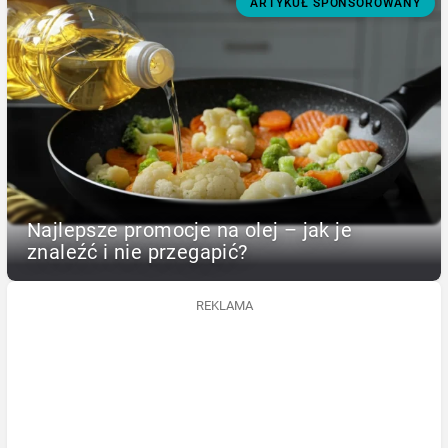
ARTYKUŁ SPONSOROWANY
Najlepsze promocje na olej – jak je
znaleźć i nie przegapić?
REKLAMA