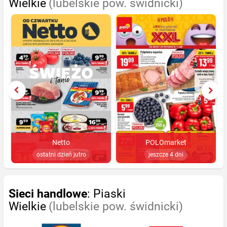
Wielkie
(lubelskie pow. świdnicki)
Netto
POLOmarket
ostatni dzień jutro
jeszcze 4 dni
Sieci handlowe
: Piaski
Wielkie
(lubelskie pow. świdnicki)