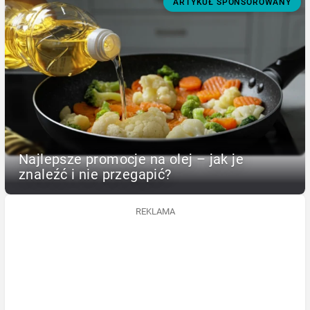
ARTYKUŁ SPONSOROWANY
Najlepsze promocje na olej – jak je
znaleźć i nie przegapić?
REKLAMA