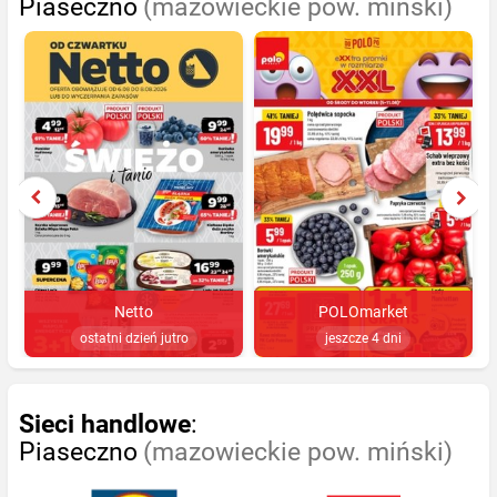
Piaseczno
(mazowieckie pow. miński)
Netto
POLOmarket
ostatni dzień jutro
jeszcze 4 dni
Sieci handlowe
:
Piaseczno
(mazowieckie pow. miński)