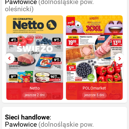
Pawłowice
(dolnośląskie pow.
oleśnicki)
Netto
POLOmarket
jeszcze 2 dni
jeszcze 5 dni
Sieci handlowe
:
Pawłowice
(dolnośląskie pow.