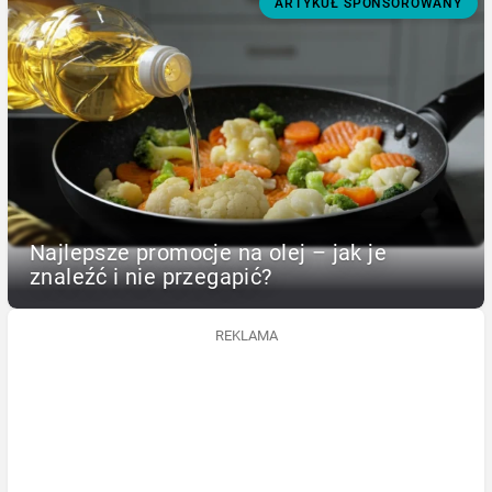
ARTYKUŁ SPONSOROWANY
Najlepsze promocje na olej – jak je
znaleźć i nie przegapić?
REKLAMA