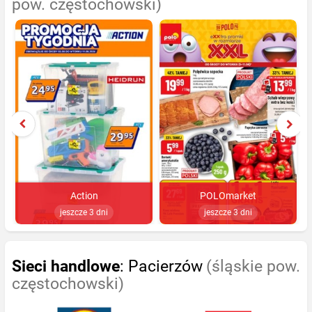
pow. częstochowski)
Action
POLOmarket
jeszcze 3 dni
jeszcze 3 dni
Sieci handlowe
: Pacierzów
(śląskie pow.
częstochowski)