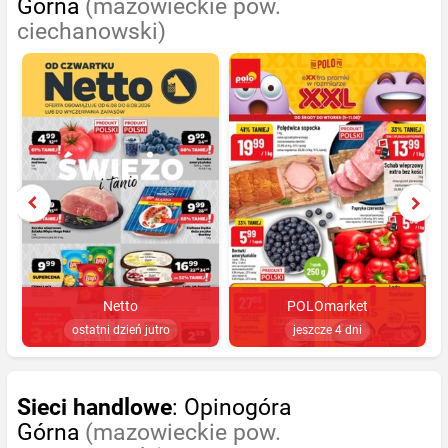
Górna
(mazowieckie pow.
ciechanowski)
Netto
POLOmarket
ostatni dzień jutro
jeszcze 4 dni
Sieci handlowe
: Opinogóra
Górna
(mazowieckie pow.