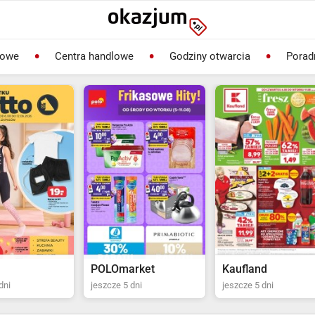
lowe
Centra handlowe
Godziny otwarcia
Porad
rket
Kaufland
Biedronka
dni
jeszcze 5 dni
jeszcze 2 dni