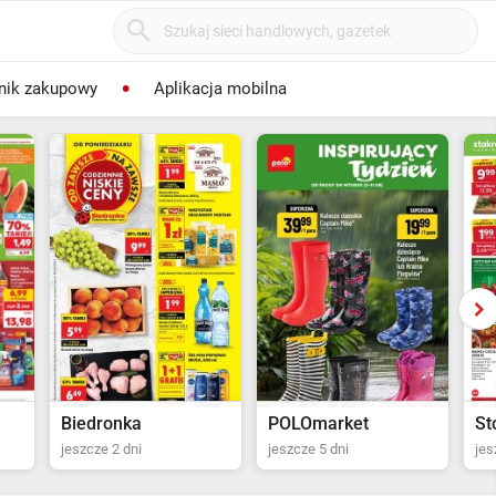
nik zakupowy
Aplikacja mobilna
POLOmarket
Stokrotka Supermarket
Tw
jeszcze 5 dni
jeszcze 6 dni
Ost