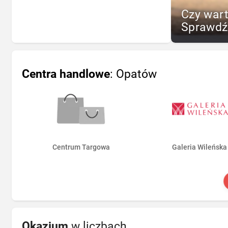
Czy war
Sprawdź
Centra handlowe
: Opatów
Centrum Targowa
Galeria Wileńska
Okazjum
w liczbach