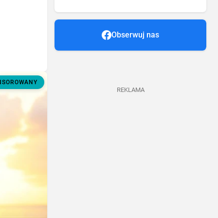
Obserwuj nas
ONSOROWANY
REKLAMA