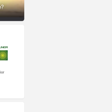
e?
ior