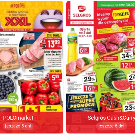
POLOmarket
Selgros Cash&Carr
jeszcze 5 dni
jeszcze 6 dni