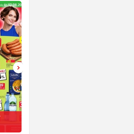
y
Netto
jeszcze 6 dni