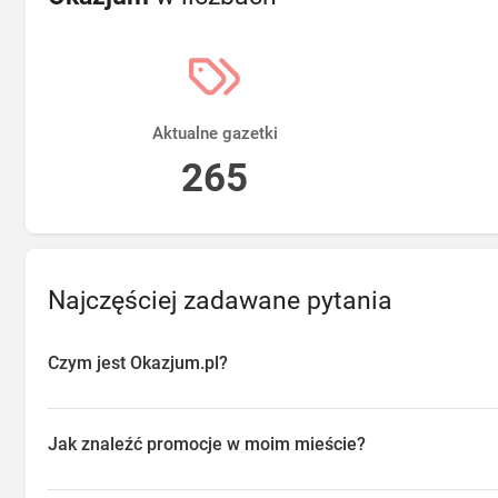
Aktualne gazetki
265
Najczęściej zadawane pytania
Czym jest Okazjum.pl?
Okazjum.pl to platforma agregująca promocje, gazetki i oferty sp
przeglądać aktualne promocje w sklepach w Twojej okolicy, oszc
Jak znaleźć promocje w moim mieście?
o najlepsze dostępne okazje.