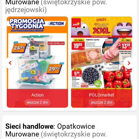
Murowane
(świętokrzyskie pow.
jędrzejowski)
Action
POLOmarket
jeszcze 2 dni
jeszcze 2 dni
Sieci handlowe
: Opatkowice
Murowane
(świętokrzyskie pow.