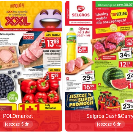
POLOmarket
Selgros Cash&Carr
jeszcze 5 dni
jeszcze 6 dni