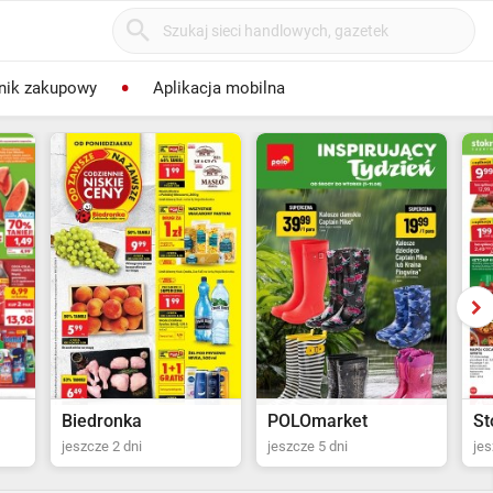
nik zakupowy
Aplikacja mobilna
POLOmarket
Stokrotka Supermarket
Bo
jeszcze 5 dni
jeszcze 6 dni
jes