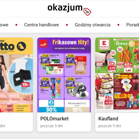
lowe
Centra handlowe
Godziny otwarcia
Porad
rket
Kaufland
Biedronka
dni
jeszcze 5 dni
jeszcze 2 dni