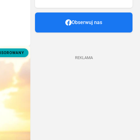
Obserwuj nas
ONSOROWANY
REKLAMA