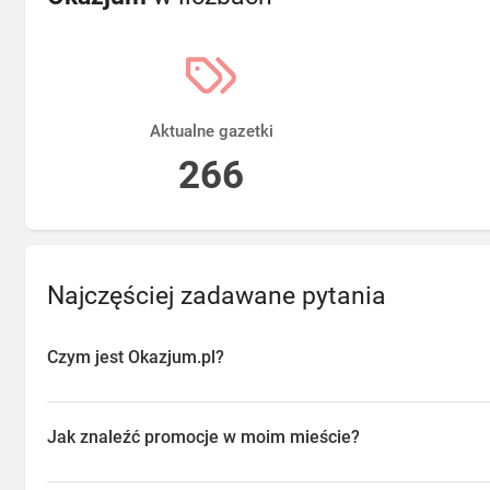
Aktualne gazetki
266
Najczęściej zadawane pytania
Czym jest Okazjum.pl?
Okazjum.pl to platforma agregująca promocje, gazetki i oferty sp
przeglądać aktualne promocje w sklepach w Twojej okolicy, oszc
Jak znaleźć promocje w moim mieście?
o najlepsze dostępne okazje.