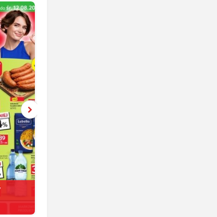
y
Netto
jeszcze 6 dni