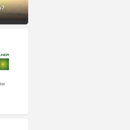
e?
ior