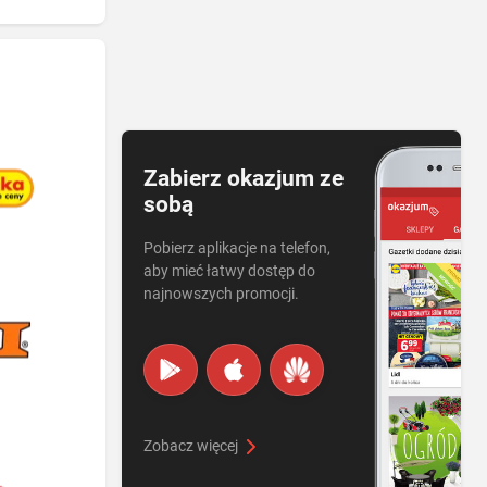
Zabierz okazjum ze
sobą
Pobierz aplikacje na telefon,
aby mieć łatwy dostęp do
najnowszych promocji.
Zobacz więcej