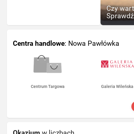
Czy war
Sprawdź
Centra handlowe
: Nowa Pawłówka
Centrum Targowa
Galeria Wileńska
Okazjum
w liczbach