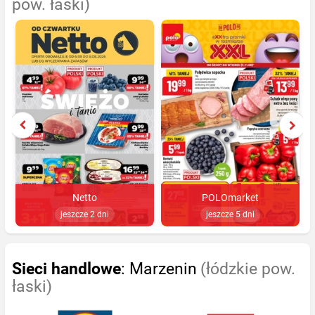
pow. łaski)
Netto
POLOmarket
jeszcze 2 dni
jeszcze 5 dni
Sieci handlowe
: Marzenin
(łódzkie pow.
łaski)