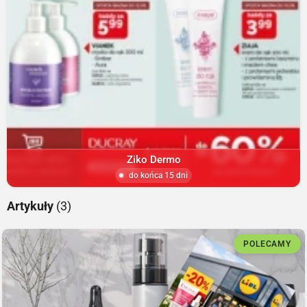
Ziko Dermo
do końca 15 dni
Artykuły
(3)
POLECAMY