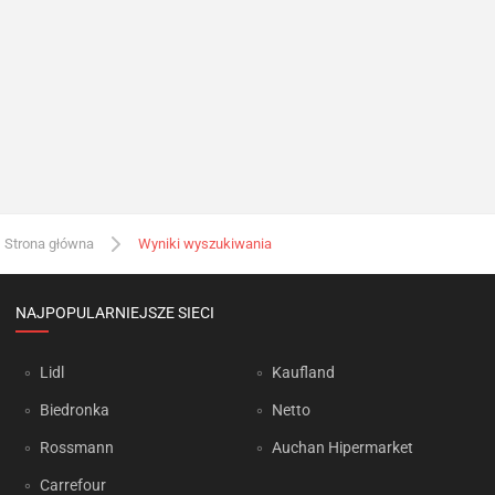
Strona główna
Wyniki wyszukiwania
NAJPOPULARNIEJSZE SIECI
Lidl
Kaufland
Biedronka
Netto
Rossmann
Auchan Hipermarket
Carrefour