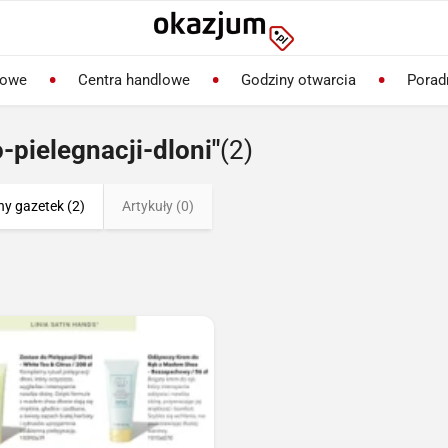
lowe
Centra handlowe
Godziny otwarcia
Porad
-pielegnacji-dloni"
(2)
ny gazetek (2)
Artykuły (0)