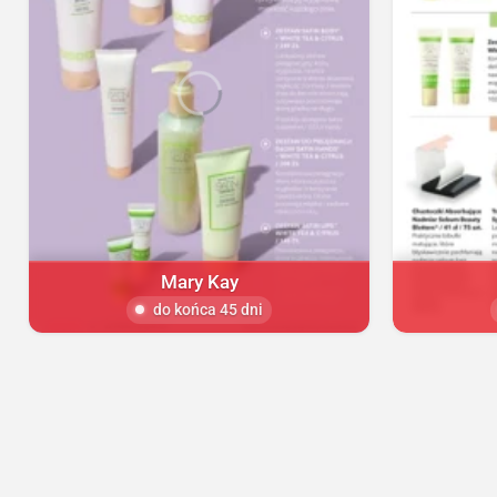
Mary Kay
do końca 45 dni