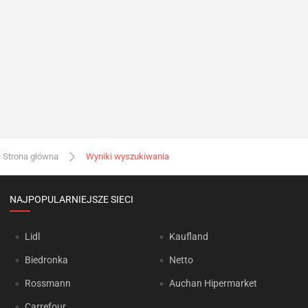
Strona główna
Wyniki wyszukiwania
NAJPOPULARNIEJSZE SIECI
Lidl
Kaufland
Biedronka
Netto
Rossmann
Auchan Hipermarket
Carrefour