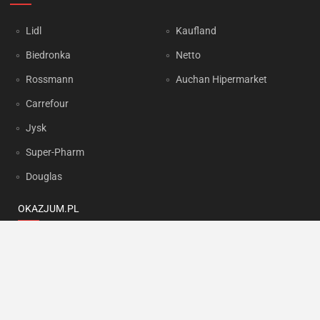
Lidl
Kaufland
Biedronka
Netto
Rossmann
Auchan Hipermarket
Carrefour
Jysk
Super-Pharm
Douglas
OKAZJUM.PL
Kontakt
Reklama
Prywatność
Korzystanie z portalu oznacza akceptację
Regulaminu
oraz
Polityki
prywatności
.
Ustawienia preferencji
.
Copyright by
INTERIA.PL
1999-2026. Wszystkie prawa zastrzeżone.