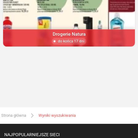
Drogerie Natura
do końca 17 dni
Strona główna
Wyniki wyszukiwania
NAJPOPULARNIEJSZE SIECI