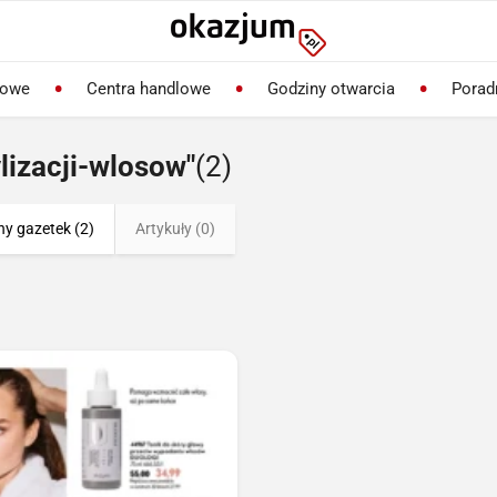
lowe
Centra handlowe
Godziny otwarcia
Porad
lizacji-wlosow"
(2)
ny gazetek (2)
Artykuły (0)