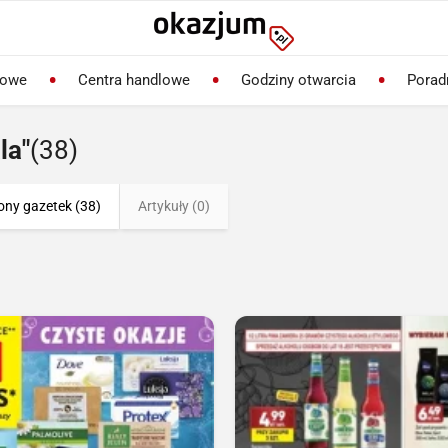
lowe
Centra handlowe
Godziny otwarcia
Porad
la"
(38)
ony gazetek (38)
Artykuły (0)