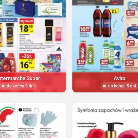
ntermarche Super
Avita
do końca 8 dni
do końca 5 dni