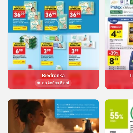
Biedronka
I
do końca 5 dni