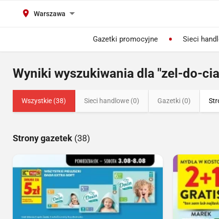
Warszawa
Gazetki promocyjne
Sieci hand
Wyniki wyszukiwania dla "zel-do-cia
Wszystkie (38)
Sieci handlowe (0)
Gazetki (0)
Str
Strony gazetek
(38)