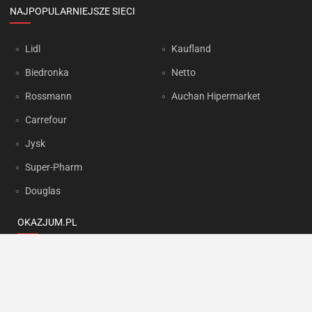
NAJPOPULARNIEJSZE SIECI
Lidl
Kaufland
Biedronka
Netto
Rossmann
Auchan Hipermarket
Carrefour
Jysk
Super-Pharm
Douglas
OKAZJUM.PL
Kontakt
Reklama
Prywatność
Korzystanie z portalu oznacza akceptację
Regulaminu
oraz
Polityki
prywatności
.
Ustawienia preferencji
.