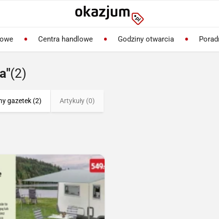
lowe
Centra handlowe
Godziny otwarcia
Porad
a"
(2)
ny gazetek (2)
Artykuły (0)