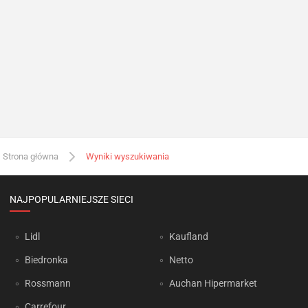
Strona główna
Wyniki wyszukiwania
NAJPOPULARNIEJSZE SIECI
Lidl
Kaufland
Biedronka
Netto
Rossmann
Auchan Hipermarket
Carrefour