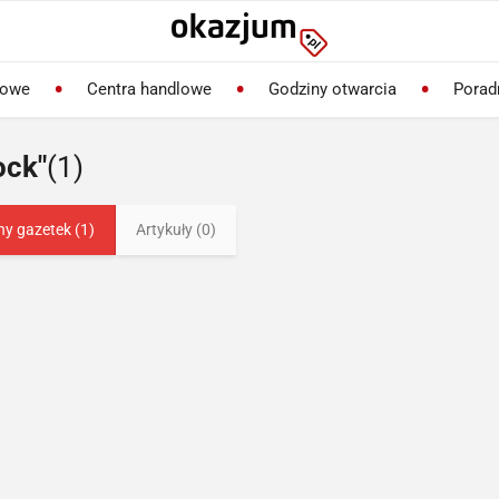
lowe
Centra handlowe
Godziny otwarcia
Porad
ock"
(1)
ny gazetek (1)
Artykuły (0)