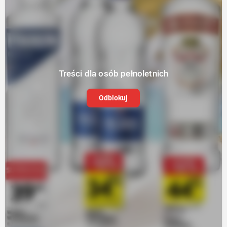
Treści dla osób pełnoletnich
Odblokuj