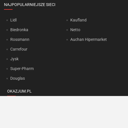
NAJPOPULARNIEJSZE SIECI
Lidl
Kaufland
Biedronka
Netto
Rossmann
Auchan Hipermarket
Carrefour
Jysk
Super-Pharm
Douglas
OKAZJUM.PL
Kontakt
Reklama
Prywatność
Korzystanie z portalu oznacza akceptację
Regulaminu
oraz
Polityki
prywatności
.
Ustawienia preferencji
.