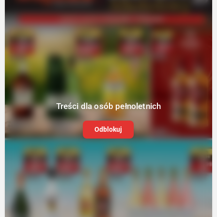
Treści dla osób pełnoletnich
Odblokuj