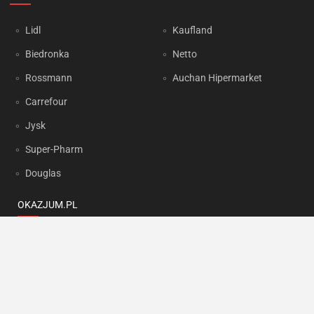
Lidl
Kaufland
Biedronka
Netto
Rossmann
Auchan Hipermarket
Carrefour
Jysk
Super-Pharm
Douglas
OKAZJUM.PL
Kontakt
Reklama
Prywatność
Korzystanie z portalu oznacza akceptację
Regulaminu
oraz
Polityki
prywatności
.
Ustawienia preferencji
.
Copyright by
INTERIA.PL
1999-2026. Wszystkie prawa zastrzeżone.