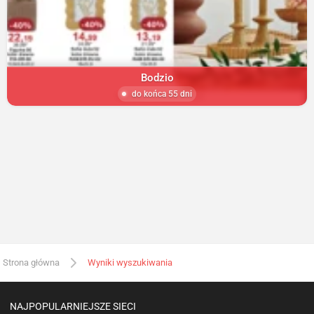
Bodzio
do końca 55 dni
Strona główna
Wyniki wyszukiwania
NAJPOPULARNIEJSZE SIECI