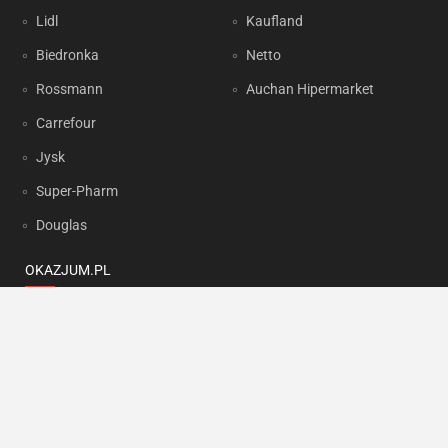
Lidl
Kaufland
Biedronka
Netto
Rossmann
Auchan Hipermarket
Carrefour
Jysk
Super-Pharm
Douglas
OKAZJUM.PL
Kontakt
Reklama
Prywatność
Korzystanie z portalu oznacza akceptację
Regulaminu
oraz
Polityki
prywatności
.
Ustawienia preferencji
.
Copyright by
INTERIA.PL
1999-2026. Wszystkie prawa zastrzeżone.