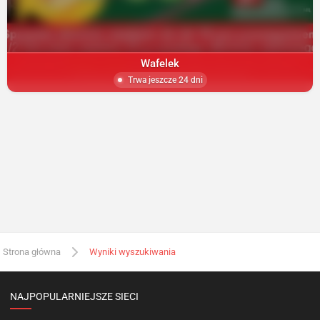
Wafelek
Trwa jeszcze 24 dni
Strona główna
Wyniki wyszukiwania
NAJPOPULARNIEJSZE SIECI