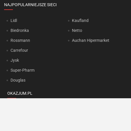
NAJPOPULARNIEJSZE SIECI
Lidl
Kaufland
Biedronka
Netto
Rossmann
Auchan Hipermarket
Carrefour
Jysk
Super-Pharm
Douglas
OKAZJUM.PL
Kontakt
Reklama
Prywatność
Korzystanie z portalu oznacza akceptację
Regulaminu
oraz
Polityki
prywatności
.
Ustawienia preferencji
.