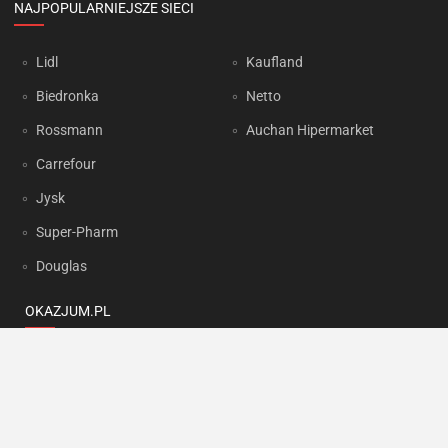
NAJPOPULARNIEJSZE SIECI
Lidl
Kaufland
Biedronka
Netto
Rossmann
Auchan Hipermarket
Carrefour
Jysk
Super-Pharm
Douglas
OKAZJUM.PL
Kontakt
Reklama
Prywatność
Korzystanie z portalu oznacza akceptację
Regulaminu
oraz
Polityki
prywatności
.
Ustawienia preferencji
.