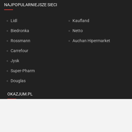
NAJPOPULARNIEJSZE SIECI
Lidl
Kaufland
Biedronka
Netto
Rossmann
Auchan Hipermarket
Carrefour
Jysk
Super-Pharm
Douglas
OKAZJUM.PL
Kontakt
Reklama
Prywatność
Korzystanie z portalu oznacza akceptację
Regulaminu
oraz
Polityki
prywatności
.
Ustawienia preferencji
.