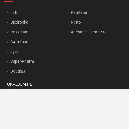
Lidl
Kaufland
Biedronka
Netto
Rossmann
Auchan Hipermarket
Carrefour
Jysk
Super-Pharm
Douglas
OKAZJUM.PL
Kontakt
Reklama
Prywatność
Korzystanie z portalu oznacza akceptację
Regulaminu
oraz
Polityki
prywatności
.
Ustawienia preferencji
.
Copyright by
INTERIA.PL
1999-2026. Wszystkie prawa zastrzeżone.