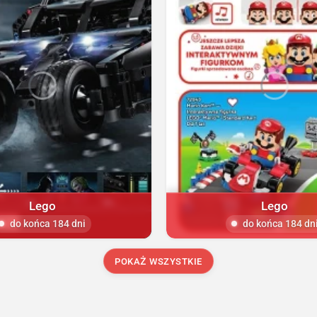
Lego
Lego
do końca 184 dni
do końca 184 dn
POKAŻ WSZYSTKIE