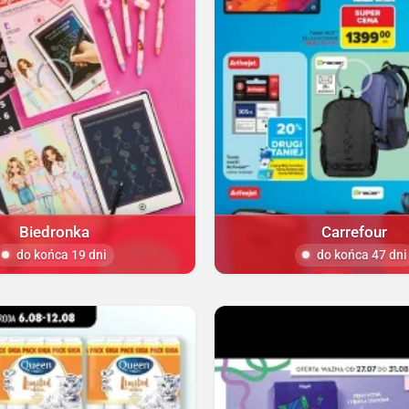
Biedronka
Carrefour
do końca 19 dni
do końca 47 dni