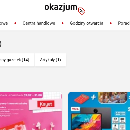
lowe
Centra handlowe
Godziny otwarcia
Porad
)
ony gazetek (14)
Artykuły (1)