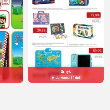
Smyk
i
do końca 14 dni