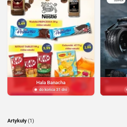
Hala Banacha
do końca 31 dni
Artykuły
(1)