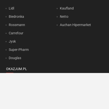
Lidl
Kaufland
Biedronka
Netto
Rossmann
Auchan Hipermarket
Carrefour
Jysk
Super-Pharm
Douglas
OKAZJUM.PL
Kontakt
Reklama
Prywatność
Korzystanie z portalu oznacza akceptację
Regulaminu
oraz
Polityki
prywatności
.
Ustawienia preferencji
.
Copyright by
INTERIA.PL
1999-2026. Wszystkie prawa zastrzeżone.