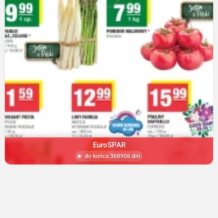
EuroSPAR
do końca 368906 dni