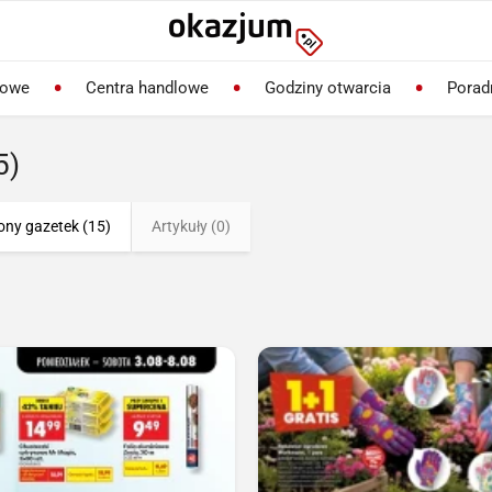
lowe
Centra handlowe
Godziny otwarcia
Porad
5)
ony gazetek (15)
Artykuły (0)