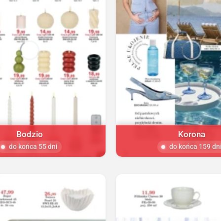
Bodzio
Korona
do końca 55 dni
do końca 159 dn