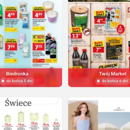
Biedronka
Twój Market
do końca 5 dni
do końca 6 dni