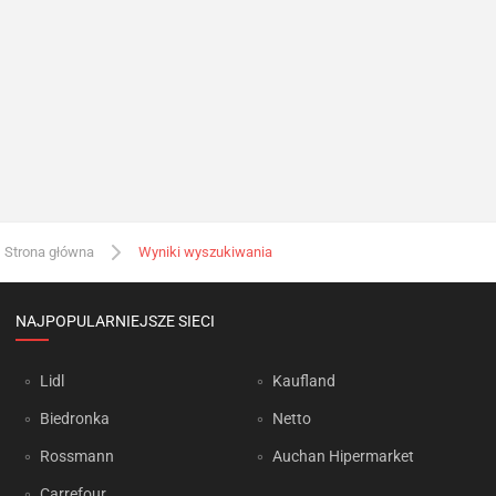
Strona główna
Wyniki wyszukiwania
NAJPOPULARNIEJSZE SIECI
Lidl
Kaufland
Biedronka
Netto
Rossmann
Auchan Hipermarket
Carrefour