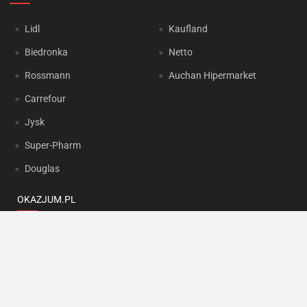
Lidl
Kaufland
Biedronka
Netto
Rossmann
Auchan Hipermarket
Carrefour
Jysk
Super-Pharm
Douglas
OKAZJUM.PL
Kontakt
Reklama
Prywatność
Korzystanie z portalu oznacza akceptację
Regulaminu
oraz
Polityki
prywatności
.
Ustawienia preferencji
.
Copyright by
INTERIA.PL
1999-2026. Wszystkie prawa zastrzeżone.