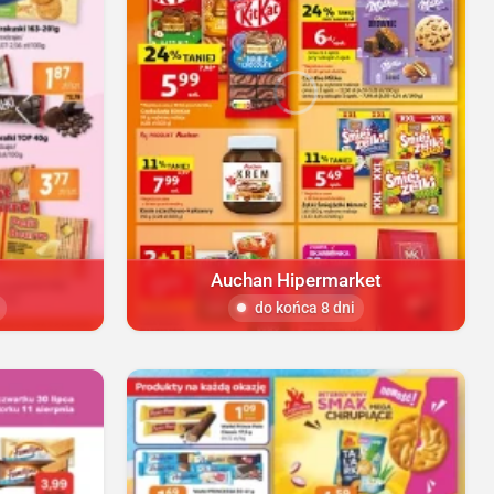
Auchan Hipermarket
do końca 8 dni