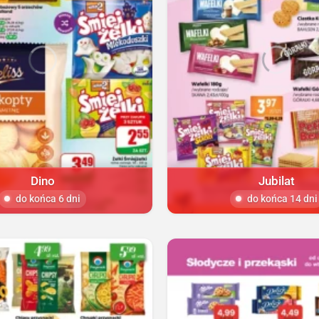
Dino
Jubilat
do końca 6 dni
do końca 14 dni