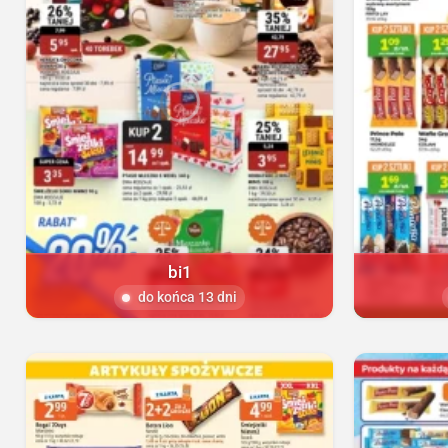
bi1
do końca 13 dni