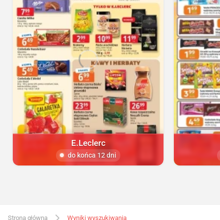
E.Leclerc
do końca 12 dni
Strona główna
Wyniki wyszukiwania