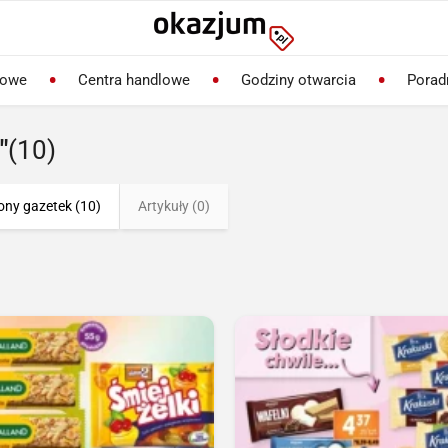
lowe
Centra handlowe
Godziny otwarcia
Porad
"
(10)
ony gazetek (10)
Artykuły (0)