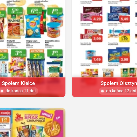
Społem Kielce
Społem Olsztyn
do końca 11 dni
do końca 12 dni