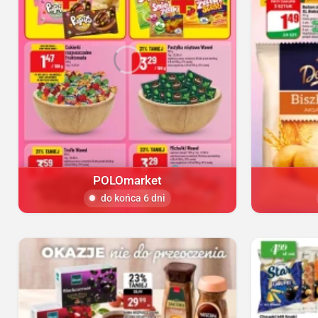
POLOmarket
do końca 6 dni