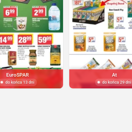
EuroSPAR
At
do końca 13 dni
do końca 29 dni