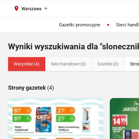
Warszawa
Gazetki promocyjne
Sieci hand
Wyniki wyszukiwania dla "sloneczni
Wszystkie (4)
Sieci handlowe (0)
Gazetki (0)
Stro
Strony gazetek
(4)