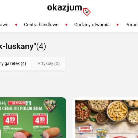
lowe
Centra handlowe
Godziny otwarcia
Porad
k-luskany"
(4)
ny gazetek (4)
Artykuły (0)