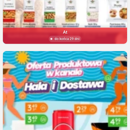
At
do końca 29 dni