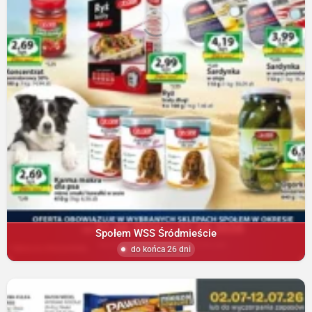
Społem WSS Śródmieście
do końca 26 dni