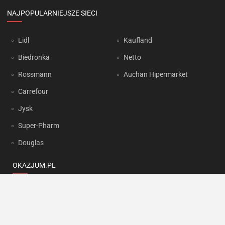
NAJPOPULARNIEJSZE SIECI
Lidl
Kaufland
Biedronka
Netto
Rossmann
Auchan Hipermarket
Carrefour
Jysk
Super-Pharm
Douglas
OKAZJUM.PL
Kontakt
Reklama
Prywatność
Korzystanie z portalu oznacza akceptację
Regulaminu
oraz
Polityki