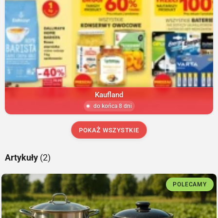
Kaufland
do końca 8 dni
POKAŻ WSZYSTKIE
Artykuły
(2)
POLECAMY