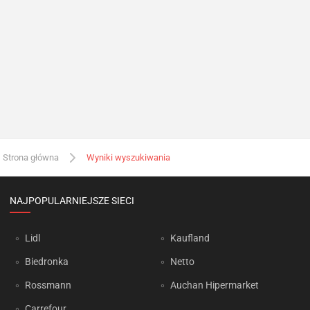
Strona główna
Wyniki wyszukiwania
NAJPOPULARNIEJSZE SIECI
Lidl
Kaufland
Biedronka
Netto
Rossmann
Auchan Hipermarket
Carrefour