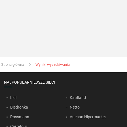
Strona główna
Wyniki wyszukiwania
NAJPOPULARNIEJSZE SIECI
Lidl
Kaufland
Biedronka
Netto
Rossmann
Auchan Hipermarket
Carrefour